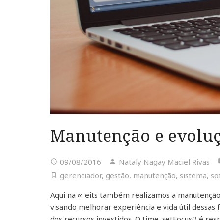
Manutenção e evoluç
09/08/2016
Nataly Nagay Maciel Rivas
gerenciador
,
gestão
,
manutenção
,
sistema
,
so
Aqui na ∞ eits também realizamos a manutenção 
visando melhorar experiência e vida útil dessas
dos recursos investidos. O time .setFocus() é re