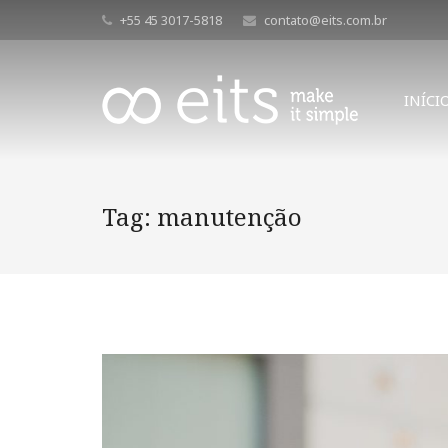
+55 45 3017-5818
contato@eits.com.br
INÍCI
Tag:
manutenção