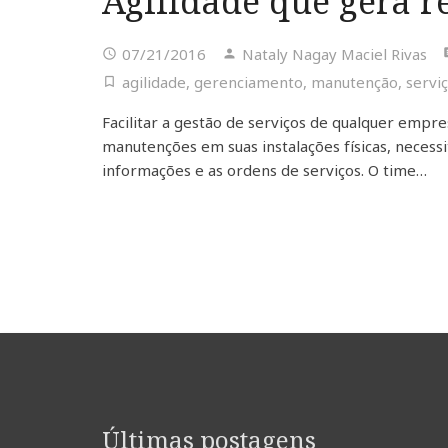
Agilidade que gera r
07/21/2016
Nataly Nagay Maciel Rivas
agilidade
,
gerenciamento
,
manutenção
,
servi
Facilitar a gestão de serviços de qualquer empr
manutenções em suas instalações físicas, neces
informações e as ordens de serviços. O time…
Últimas postagens