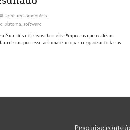
esultado
Nenhum comentário
ço
,
sistema
,
software
esa é um dos objetivos da ∞ eits. Empresas que realizam
sitam de um processo automatizado para organizar todas as
Pesquise conteú