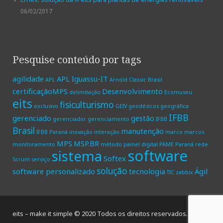
06/02/2017
Pesquise conteúdo por tags
agilidade
APL Iguassu-IT
APL
Arnold Classic Brasil
certificaçãoMPS
Desenvolvimento
delimitação
Ecomuseu
eits
fisiculturismo
exclusivo
GEIV
geodésicos
geográfica
IFBB
gerenciado
gestão
gerenciador
gerenciamento
IFBB
Brasil
manutenção
IFBB Paraná
inovação
interação
marco
marcos
MPS
MSP.BR
monitoramento
método
painel digital
PAME
Paraná
rede
software
sistema
Softex
Scrum
serviço
solução
software personalizado
tecnologia
Ágil
TIC
zabbix
eits – make it simple © 2020 Todos os direitos reservados.